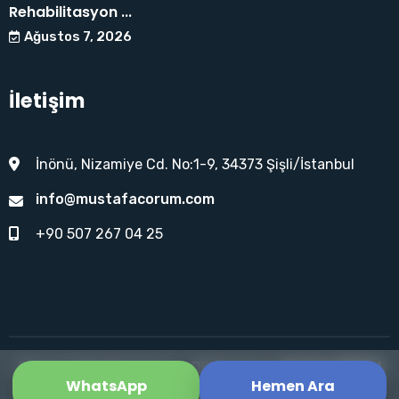
Rehabilitasyon ...
Ağustos 7, 2026
İletişim
İnönü, Nizamiye Cd. No:1-9, 34373 Şişli/İstanbul
info@mustafacorum.com
+90 507 267 04 25
Doç. Dr. Mustafa Çorum - Dijital Ajans:
Sunrise Global
WhatsApp
Hemen Ara
© Doç. Dr. Mustafa Çorum 2026